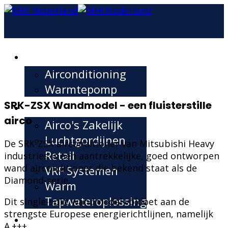
Consument
Airconditioning
Warmtepomp
SRK-ZSX Wandmodel - een fluisterstille
Zakelijk
airco
Airco's Zakelijk
Luchtgordijnen
De SRK-ZSX-airconditioner van Mitsubishi Heavy
Retail
industries is een aantrekkelijke, goed ontworpen
wand airconditioner die bekend staat als de
VRF Systemen
Diamond-serie.
Warm
Tapwateroplossingen
Dit single-split wandmodel voldoet aan de
strengste Europese energierichtlijnen, namelijk
Support
A.+++