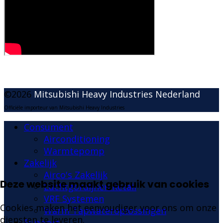
©2026
Mitsubishi Heavy Industries Nederland
Officiële importeur van Mitsubishi Heavy Industries
Consument
Airconditioning
Warmtepomp
Zakelijk
Airco's Zakelijk
Deze website maakt gebruik van cookies
Luchtgordijnen Retail
VRF Systemen
Cookies maken het eenvoudiger voor ons om onze
Warm Tapwateroplossingen
diensten te leveren.
Support