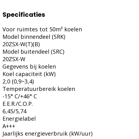
Specificaties
Voor ruimtes tot 50m³ koelen
Model binnendeel (SRK)
20ZSX-W(T)(B)
Model buitendeel (SRC)
20ZSX-W
Gegevens bij koelen
Koel capaciteit (kW)
2,0 (0,9~3,4)
Temperatuurbereik koelen
-15° C/+46° C
E.E.R./C.O.P.
6,45/5,74
Energielabel
A+++
Jaarlijks energieverbruik (kW/uur)