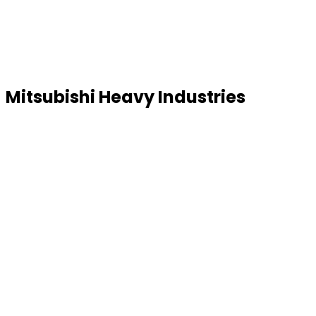
Mitsubishi Heavy Industries
Mitsubishi Heavy Industries produceert al me
water bij u thuis of in uw onderneming.
"Met de aanschaf van een van de klimaatsysteme
een wereldwijd gerenommeerd merk."