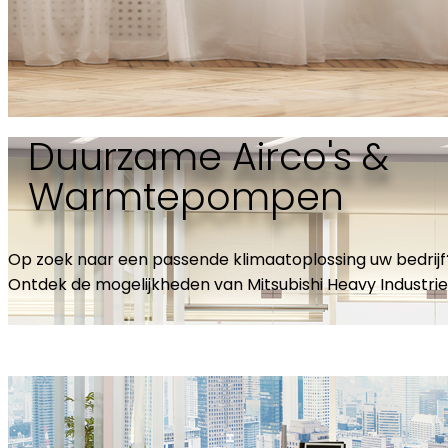
Duurzame Airco's &
Warmtepompen
Op zoek naar een passende klimaatoplossing uw bedrijf
Ontdek de mogelijkheden van Mitsubishi Heavy Industrie
Bekijk de mogelijkheden voor uw bedrijf