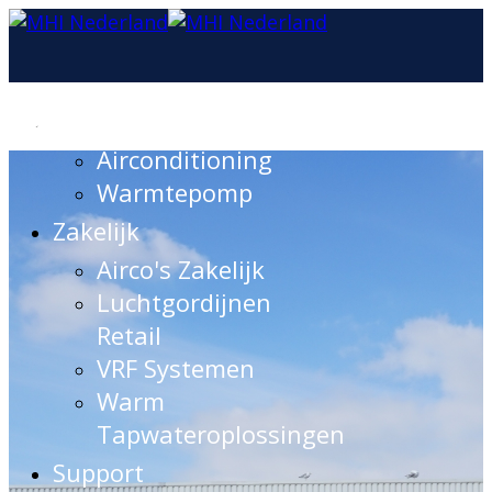
Consument
Airconditioning
Warmtepomp
Zakelijk
Airco's Zakelijk
Luchtgordijnen
Retail
VRF Systemen
Warm
Tapwateroplossingen
Support